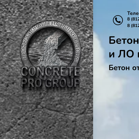
Тел
8 (81
8 (81
Бетон
и ЛО 
Бетон о